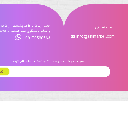
جهت ارتباط با واحد پشتیبانی از طریق
ایمیل پشتیبانی :
واتساپ پاسخگوی شما هستیم 09173018542
info@shimarket.com
09170560563
با عضویت در خبرنامه از جدید ترین تخفیف ها مطلع شوید