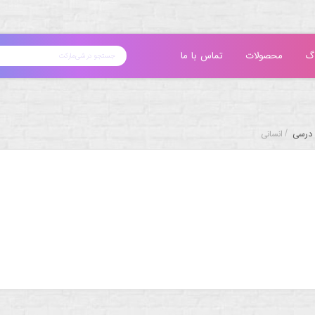
گ
محصولات
تماس با ما
/
درسی
انسانی