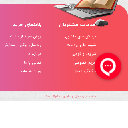
خدمات مشتریان
راهنمای خرید
پرسش های متداول
روش خرید از سایت
شیوه های پرداخت
راهنمای پیگیری سفارش
شرایط و قوانین
درباره ما
حریم خصوصی
تماس با ما
چگونگی ارسال
ورود به سایت
کلیه حقوق مادی و معنوی محفوظ است