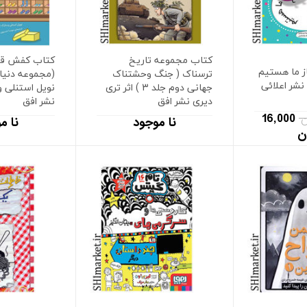
کتاب مجموعه تاریخ
کتاب کفش قرم
ز ما هستیم
ترسناک ( جنگ وحشتناک
(مجموعه دنیای 
نشر اعلائی
جهانی دوم جلد 3 ) اثر تری
نویل استنلی و
دیری نشر افق
نشر افق
16,000
نا موجود
نا م
ن