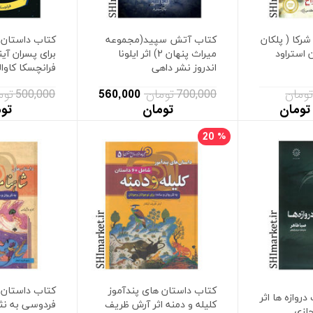
شرکا ( پلکان
کتاب آتش سپید(مجموعه
کتاب داستان 
ن استراود
میراث پنهان 2) اثر ایلونا
برای پسران آین
اندروز نشر داهی
فرانچسکا کاوال
700,000 تومان
560,000
500,000 تومان
تومان
تو
20
%
کتاب داستان های پندآموز
کتاب داستان 
وازه ها اثر
کلیله و دمنه اثر آرش ظریف
فردوسی به نثر
جازی