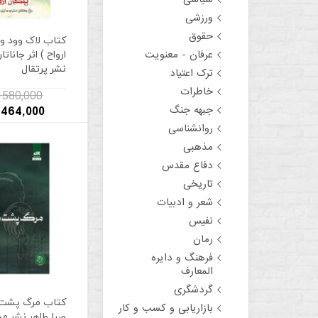
ورزشی
حقوق
کتاب لاک وود و 
ارواح ) اثر جاناتا
عرفان - معنویت
نشر پرتقال
ترک اعتیاد
خاطرات
580,000 تومان
جبهه جنگ
464,000 تومان
روانشناسی
مذهبی
دفاع مقدس
تاریخی
شعر و ادبیات
نفیس
رمان
فرهنگ و دایره
المعارف
گردشگری
کتاب مرگ پشت در
بازاریابی و کسب و کار
صبا طاهر نشر م