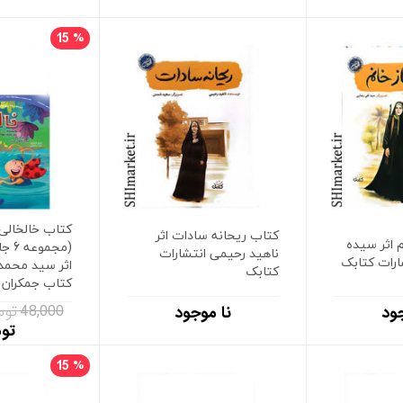
15
%
کتاب خالخالی 
کتاب ریحانه سادات اثر
 اثر سیده
(مجم
ناهید رحیمی انتشارات
ارات کتابک
اثر سید محمد 
کتابک
کتاب جمکران
48,000 تومان
ود
نا موجود
تو
15
%