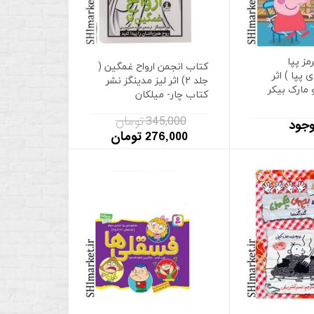
ز پپا
کتاب انجمن ارواح غمگین (
پپا ) اثر
جلد 2) اثر لیز مدینگز نشر
 مارک بیکر
کتاب چار- میلکان
345,000 تومان
وجود
276,000 تومان