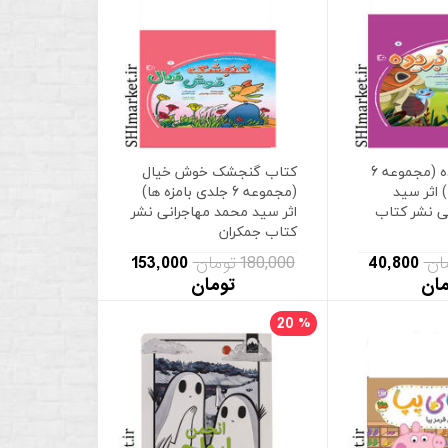
کتاب دم بریده (مجموعه 6
کتاب گنجشک خوش خیال
 اثر سید
(مجموعه 6 جلدی بامزه ها)
ی نشر کتاب
اثر سید محمد مهاجرانی نشر
کتاب جمکران
40,800
180,000 تومان
153,000
مان
تومان
20
%