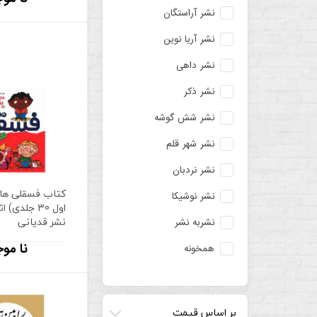
نشر آراستگان
نشر آریا نوین
نشر داهی
نشر ذکر
نشر شش گوشه
نشر شهر قلم
نشر نردبان
کتاب فسقلی ها
نشر نوشیکا
اول 30 جلدی
نشر قدیانی
نشربه نشر
نا موج
همخونه
بر اساس قیمت