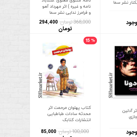
نامه. مثنوی معنوی .سندباد
نار نشر سما
نامه و غیره ) اثر مهرداد آهو
و فرامرز ندایی نشر سما
368,000 تومان
294,400
وجود
تومان
15
%
کتاب پهلوان مرحمت اثر
ثر آدلین
محدثه سادات طباطبایی
ازی
انتشارات کتابک
100,000 تومان
85,000
وجود