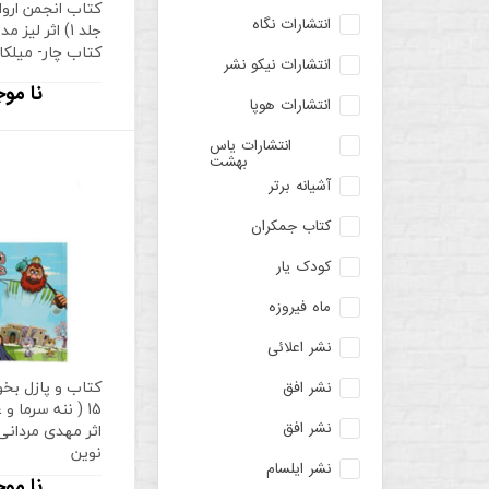
کتاب انجمن اروا
انتشارات نگاه
جلد 1) اثر لیز 
کتاب چار- میلکا
انتشارات نیکو نشر
نا موج
انتشارات هوپا
انتشارات یاس
بهشت
آشیانه برتر
کتاب جمکران
کودک یار
ماه فیروزه
نشر اعلائی
کتاب و پازل بخ
نشر افق
15 ( ننه سرما و
اثر مهدی مردانی 
نشر افق
نوین
نشر ایلسام
نا موج