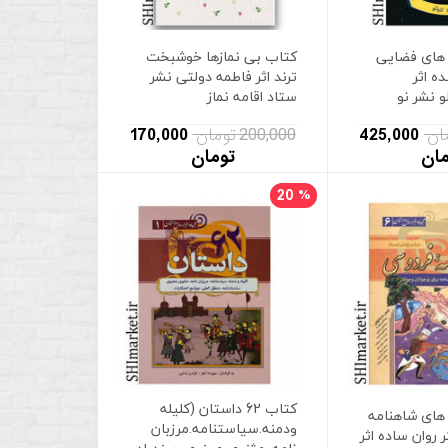
های فضایی
کتاب بی نمازها خوشبخت
ده اثر
ترند اثر فاطمه دولتی نشر
و نشر نو
ستاد اقامه نماز
425,000
200,000 تومان
170,000
مان
تومان
20
%
کتاب 62 داستان (کلیله
های شاهنامه
ودمنه.سیاستنامه.مرزبان
 روان ساده اثر