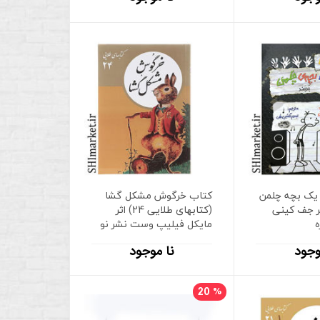
یک بچه چلمن
کتاب خرگوش مشکل گشا
- 18 ) اثر جف کینی
(کتابهای طلایی 24) اثر
مایکل فیلیپ وست نشر نو
وجود
نا موجود
20
%