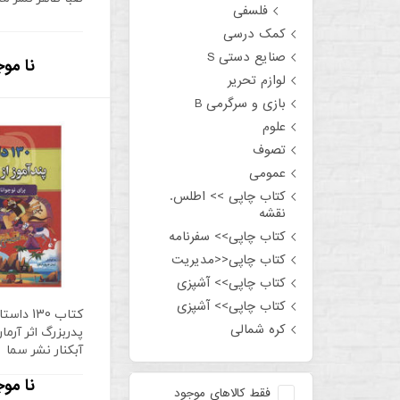
فلسفی
کمک درسی
صنایع دستی S
نا موج
لوازم تحریر
بازی و سرگرمی B
علوم
تصوف
عمومی
کتاب چاپی >> اطلس.
نقشه
کتاب چاپی>> سفرنامه
کتاب چاپی<<مدیریت
کتاب چاپی>> آشپزی
کتاب چاپی>> آشپزی
کتاب 130 
کره شمالی
پدربزرگ اثر آرم
آبکنار نشر سما
نا موج
فقط کالاهای موجود