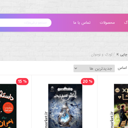
گ
محصولات
تماس با ما
/
چاپی K
کودک و نوجوان
 اساس
15
%
20
%