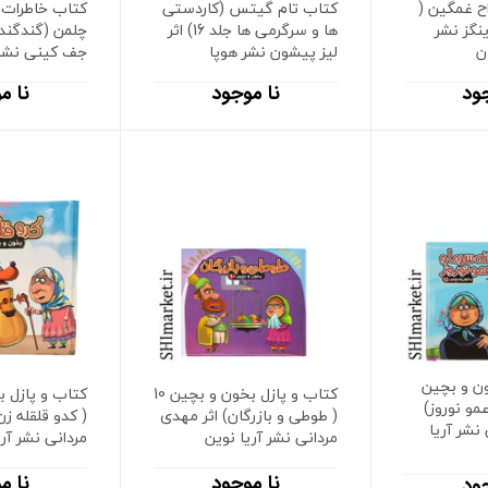
ح غمگین (
کتاب تام گیتس (کاردستی
کتاب خاطرات 
مدینگز نشر
ها و سرگرمی ها جلد 16) اثر
ن
لیز پیشون نشر هوپا
جف کینی نشر
ود
نا موجود
نا م
ون و بچین
کتاب و پازل بخون و بچین 10
 عمو نوروز)
( طوطی و بازرگان) اثر مهدی
( کدو قلقله زن
نشر آریا
مردانی نشر آریا نوین
مردانی نشر آری
نا موجود
نا م
ود