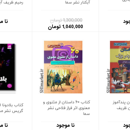
آبکنار نشر سما
رحیم ظریف آبک
1,300,000 تومان
ود
نا م
1,040,000 تومان
داستان پندآموز
کتاب 60 داستان از مثنوی و
کتاب بلادونا ا
ان ظریف
معنوی اثر فراز فلاحی نشر
گریس نشر مج
سما
ود
نا موجود
نا م