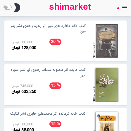
shimarket
brightness_2
menu
SHIMARKET
فروشگاه اینترنتی کتاب
کتاب تکه خاطره های دور اثر زهره زاهدی نشر بذر
خرد
درباره ما
%
20
160,000 تومان
128,000 تومان
بلاگ
کتاب عایده اثر محبوبه سادات رضوی نیا نشر سوره
مهر
محصولات
Open submenu (محصولات)
%
15
745,000 تومان
633,250 تومان
تماس با ما
ورود به سایت
کتاب خانم فرمانده اثر محمدعلی جابری نشر کتابک
%
15
100,000 تومان
85,000 تومان