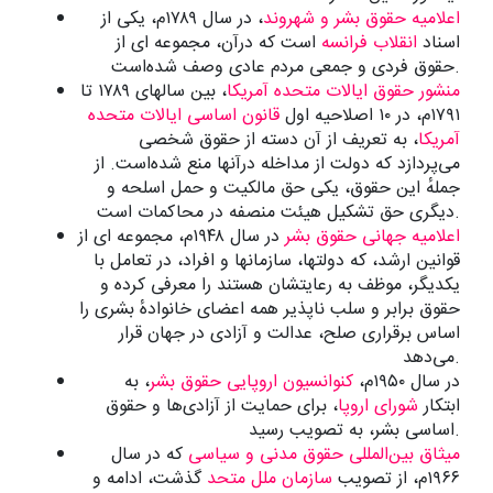
اعلامیه حقوق بشر و شهروند
، در سال ۱۷۸۹م، یکی از
اسناد
انقلاب فرانسه
است که درآن، مجموعه ای از
حقوق فردی و جمعی مردم عادی وصف شده‌است.
منشور حقوق ایالات متحده آمریکا
، بین سالهای ۱۷۸۹ تا
۱۷۹۱م، در ۱۰ اصلاحیه اول
قانون اساسی ایالات متحده
آمریکا
، به تعریف از آن دسته از حقوق شخصی
می‌پردازد که دولت از مداخله درآنها منع شده‌است. از
جملهٔ این حقوق، یکی حق مالکیت و حمل اسلحه و
دیگری حق تشکیل هیئت منصفه در محاکمات است.
اعلامیه جهانی حقوق بشر
در سال ۱۹۴۸م، مجموعه ای از
قوانین ارشد، که دولتها، سازمانها و افراد، در تعامل با
یکدیگر، موظف به رعایتشان هستند را معرفی کرده و
حقوق برابر و سلب ناپذیر همه اعضای خانوادهٔ بشری را
اساس برقراری صلح، عدالت و آزادی در جهان قرار
می‌دهد.
در سال ۱۹۵۰م،
کنوانسیون اروپایی حقوق بشر
، به
ابتکار
شورای اروپا
، برای حمایت از آزادی‌ها و حقوق
اساسی بشر، به تصویب رسید.
میثاق بین‌المللی حقوق مدنی و سیاسی
که در سال
۱۹۶۶م، از تصویب
سازمان ملل متحد
گذشت، ادامه و