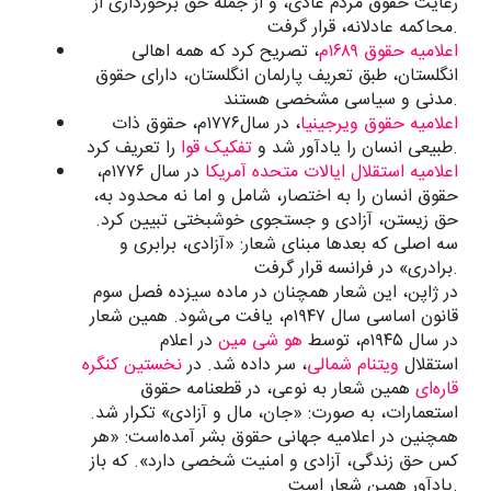
رعایت حقوق مردم عادی، و از جمله حق برخورداری از
محاکمه عادلانه، قرار گرفت.
اعلامیه حقوق ۱۶۸۹م
، تصریح کرد که همه اهالی
انگلستان، طبق تعریف پارلمان انگلستان، دارای حقوق
مدنی و سیاسی مشخصی هستند.
اعلامیه حقوق ویرجینیا
، در سال۱۷۷۶م، حقوق ذات
را تعریف کرد.
طبیعی انسان را یادآور شد و
تفکیک قوا
اعلامیه استقلال ایالات متحده آمریکا
در سال ۱۷۷۶م،
حقوق انسان را به اختصار، شامل و اما نه محدود به،
حق زیستن، آزادی و جستجوی خوشبختی تبیین کرد.
سه اصلی که بعدها مبنای شعار: «آزادی، برابری و
برادری» در فرانسه قرار گرفت.
در ژاپن، این شعار همچنان در ماده سیزده فصل سوم
قانون اساسی سال ۱۹۴۷م، یافت می‌شود. همین شعار
در سال ۱۹۴۵م، توسط
هو شی مین
در اعلام
استقلال
ویتنام شمالی
، سر داده شد. در
نخستین کنگره
قاره‌ای
همین شعار به نوعی، در قطعنامه حقوق
استعمارات، به صورت: «جان، مال و آزادی» تکرار شد.
همچنین در اعلامیه جهانی حقوق بشر آمده‌است: «هر
کس حق زندگی، آزادی و امنیت شخصی دارد». که باز
یادآور همین شعار است.