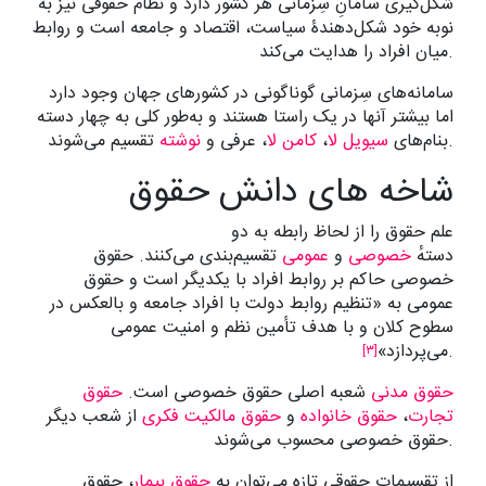
شکل‌گیری سامانِ سِزمانی هر کشور دارد و نظام حقوقی نیز به
نوبه خود شکل‌دهندۀ سیاست، اقتصاد و جامعه است و روابط
میان افراد را هدایت می‌کند.
سامانه‌های سِزمانی گوناگونی در کشورهای جهان وجود دارد
اما بیشتر آنها در یک راستا هستند و به‌طور کلی به چهار دسته
تقسیم می‌شوند.
بنام‌های
سیویل لا
،
کامن لا
، عرفی و
نوشته
شاخه های دانش حقوق
علم حقوق را از لحاظ رابطه به دو
دستهٔ
خصوصی
و
عمومی
تقسیم‌بندی می‌کنند. حقوق
خصوصی حاکم بر روابط افراد با یکدیگر است و حقوق
عمومی به «تنظیم روابط دولت با افراد جامعه و بالعکس در
سطوح کلان و با هدف تأمین نظم و امنیت عمومی
.
می‌پردازد»
[۳]
حقوق مدنی
شعبه اصلی حقوق خصوصی است.
حقوق
تجارت
،
حقوق خانواده
و
حقوق مالکیت فکری
از شعب دیگر
حقوق خصوصی محسوب می‌شوند.
از تقسیمات حقوقی تازه می‌توان به
حقوق بیمار
، حقوق