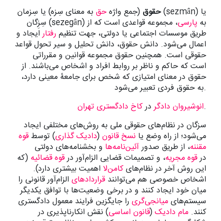
حقوق
(جمع واژه
حق
به معنای سِزه) یا سِزمان (sezmân) یا
سِزِگان (sezegân) به
پارسی
، مجموعه قواعدی است که از
طریق موسسات اجتماعی یا دولتی، جهت تنظیم
رفتار
ایجاد و
اعمال می‌شود. دانش حقوق، دانش تحلیل و سیر تحول قواعد
حقوقی است. همچنین حقوق مجموعه قوانین و مقرراتی
است که حاکم و ناظر بر روابط افراد و اشخاص می‌باشند. از
حقوق در معنای امتیازی که شخص برای جامعۀ معینی دارد،
به حقوق فردی تعبیر می‌شود.
.
انوشیروان دادگر
در
کاخ دادگستری تهران
سزگان در نظام‌های حقوقی ملی به روش‌های مختلفی ایجاد
می‌شود؛ از راه وضع یا
نسخ
قانون
(
دادیک گذاری
) توسط
قوه
مقننه
، از طریق صدور
آئین‌نامه‌ها
و بخشنامه‌های دولتی
در
قوه مجریه
، و تصمیمات قضایی الزام‌آور در
قوه قضائیه
(که
این روش آخر در نظام‌های
کامن‌لا
اهمیت بیشتری دارد).
اشخاص خصوصی هم می‌توانند
قراردادهای
الزام‌آور قانونی را
میان خود ایجاد کنند و در برخی وضعیت‌ها با توافق یکدیگر
سیستم‌های
میانجی‌گری
را جایگزین فرایند معمول دادگستری
کنند.
مام دادیک
(
قانون اساسی
) نقش انکارناپذیری در