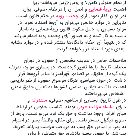
از نظام حقوقی کامن‌لا و رومی-ژرمن می‌باشد؛ زیرا
اهمیت
رویهٔ قضایی
و اصل آن را در نظام حقوقی ایران
نمی‌توان انکار نمود. آرای
وحدت رویه
در حکم قانون است،
بنابراین در موارد خاصی می‌توان به آن‌ها استناد نمود. در
موارد بسیاری به دلیل سکوت قانون رویهٔ قضایی به ناچار
دست به کار شده و به صدور آرای وحدت رویه اقدام می‌کند
که در نتیجهٔ آن احکام دادگاه‌ها منتشر شده و در موارد مشابه
بعدی مورد استناد قرار خواهد گرفت.
ملاحظات خاص در تعریف مشخص از حقوق، در دوران
مختلف تاریخ، بارها تغییر کرده‌است. در بسیاری موارد، تعریف
یک گروه از حقوق، در تضادی قهرآمیز با سایر گروه‌ها قرار
داشت. در حوزه سیاسی، هرگاه موضوع حقوق، از نظر تاریخی
اهمیت داشت، قوانین اساسی کشورها به تعیین حقوق مدنی
اشخاص می‌پرداختند.
در طول تاریخ، بسیاری از مفاهیم حقوقی،
مقتدرانه
و
دارای
سلسله مراتب هرمی
بودند. تناسب حقوقی در ارتباط
میان افراد، وجود نداشت و حق یک فرد می‌توانست، بارها از
حقوق دیگران بیشتر باشد. برای مثال، وظیفهٔ پسر، در احترام
به پدر، بر اساس حق پسر، به دریافت مراقبت پدرانه، تعریف
نمی‌شد. یا حقوق مسلم پادشاه، حق متقابلی را برای