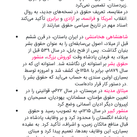
زیردستان، تضمین نمی‌کرد.
در مقایسه، تعریف حقوق در نسخه‌های جدید، به روال
تأکید می‌کند.
انقلاب
آمریکا
و
فرانسه
، بر
آزادی
و
برابری
اسناد مهم در تاریخ سیاسی حقوق عبارتند از:
شاهنشاهی هخامنشی
در ایران باستان، در قرن ششم
قبل از میلاد، اصول بی‌سابقه‌ای را به عنوان حقوق بشر
بنیان گذاشت. پس از فتح بابل، در سال ۵۳۹ قبل از
میلاد، به فرمان پادشاه وقت
کوروش بزرگ
،
منشور
حقوق بشر
بر استوانه ای نگاشته شد. استوانه ای که در
سال ۱۸۷۹م، برابر با ۱۲۵۸خ، کشف شد و امروزه توسط
بسیاری اولین سندی به حساب می‌آید که حقوق بشر را
در دستور کار قرار داده‌است.
میثاق مدینه
در عربستان، در سال ۶۲۲م، قوانینی را در
تعیین حقوق مؤمنان، مسلمانان، یهودیان، مسیحیان و
پیروان دیگر ادیان آسمانی وضع کرد
[
منشور کبیر
در سال ۱۲۱۵م، به تصویب رسید و حقوق
پادشاه انگلستان را محدود کرد و بر وظایف پادشاه در
قبال منافع مالکان زمین، و اشراف، تأکید کرد. به عقیده
بسیاری، این وظایف بعدها، تعمیم پیدا کرد و مبنای