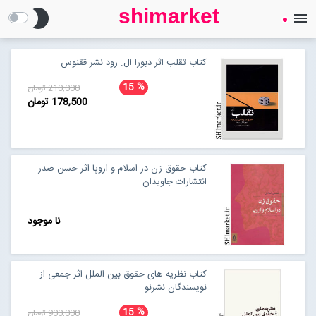
shimarket
brightness_2
menu
SHIMARKET
فروشگاه اینترنتی کتاب
کتاب تقلب اثر دبورا ال. رود نشر ققنوس
%
15
210,000 تومان
درباره ما
178,500 تومان
بلاگ
کتاب حقوق زن در اسلام و اروپا اثر حسن صدر
انتشارات جاویدان
محصولات
Open submenu (محصولات)
نا موجود
تماس با ما
ورود به سایت
کتاب نظریه های حقوق بین الملل اثر جمعی از
نویسندگان نشرنو
%
15
900,000 تومان