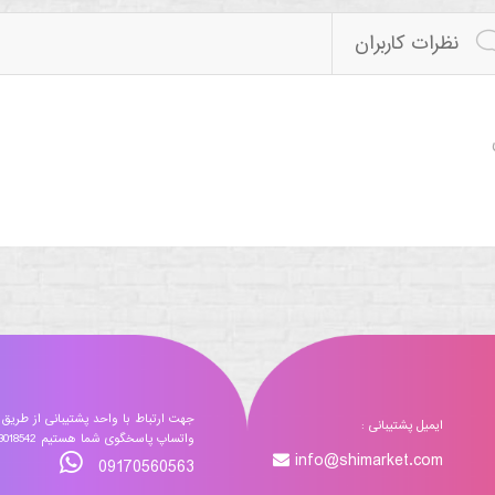
نظرات کاربران
جهت ارتباط با واحد پشتیبانی از طریق
ایمیل پشتیبانی :
واتساپ پاسخگوی شما هستیم 09173018542
info@shimarket.com
09170560563