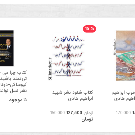
15
%
کتاب چرا می 
ثروتمند باشید 
کیوساکی-دونال
نشر نسل نوان
وب ابراهیم
کتاب شنود نشر شهید
اهیم هادی
ابراهیم هادی
نا موجود
1
150,000 تومان
127,500
تومان