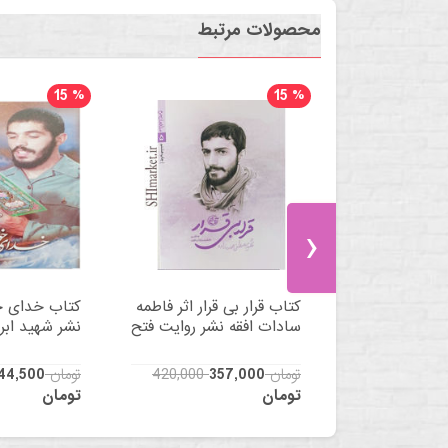
محصولات مرتبط
15
%
15
%
›
رتی اثر مظفر
کتاب قرار بی قرار اثر فاطمه
کتاب خدای خ
 معارف
سادات افقه نشر روایت فتح
نشر شهید ابر
34
420,000 تومان
357,000
170,000 تومان
44,500
تومان
تومان